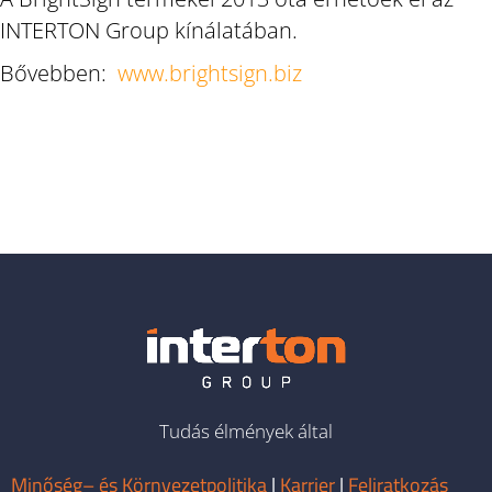
INTERTON Group kínálatában.
Bővebben:
www.brightsign.biz
Tudás élmények által
Minőség– és Környezetpolitika
|
Karrier
|
Feliratkozás