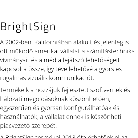
BrightSign
A 2002-ben, Kaliforniában alakult és jelenleg is
ott működő amerikai vállalat a számítástechnika
vívmányait és a média lejátszó lehetőségeit
kapcsolta össze, így téve lehetővé a gyors és
rugalmas vizuális kommunikációt.
Termékeik a hozzájuk fejlesztett szoftvernek és
hálózati megoldásoknak köszönhetően,
egyszerűen és gyorsan konfigurálhatóak és
használhatók, a vállalat ennek is köszönheti
piacvezető szerepét.
A BrightSign termékei 2013 óta érhetőek el az