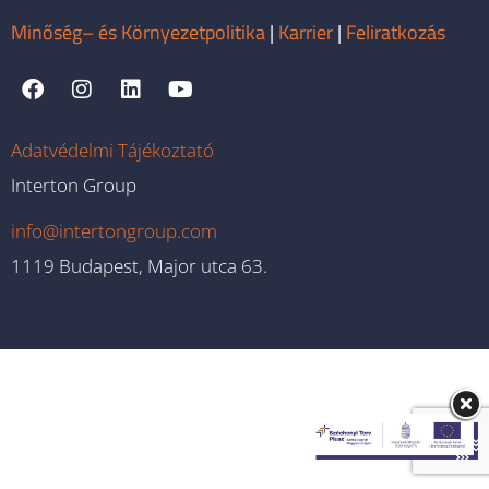
Minőség– és Környezetpolitika
|
Karrier
|
Feliratkozás
Adatvédelmi Tájékoztató
Interton Group
info@intertongroup.com
1119 Budapest, Major utca 63.