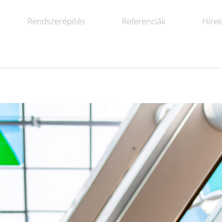
Rendszerépítés
Referenciák
Híre