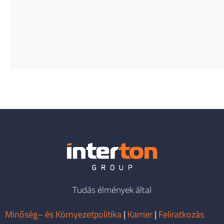
Tudás élmények által
Minőség– és Környezetpolitika
|
Karrier
|
Feliratkozás