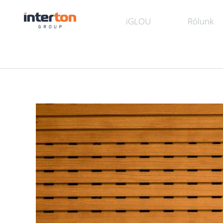
iGLOU
Rólunk