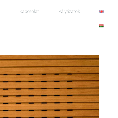
k
Kapcsolat
Pályázatok