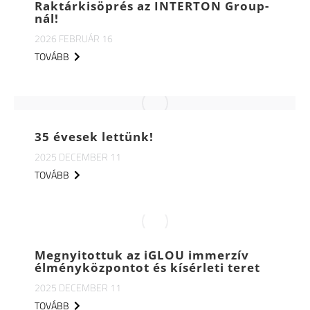
Raktárkisöprés az INTERTON Group-
nál!
2026 FEBRUÁR 16
TOVÁBB
35 évesek lettünk!
2025 DECEMBER 11
TOVÁBB
Megnyitottuk az iGLOU immerzív
élményközpontot és kísérleti teret
2025 DECEMBER 11
TOVÁBB