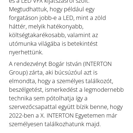
és a LED VFX kijátszásról szólt.
Megtudhattuk, hogy például egy
forgatáson jobb-e a LED, mint a zöld
háttér, melyik hatékonyabb,
költségtakarékosabb, valamint az
utómunka világába is betekintést
nyerhettünk.
A rendezvényt Bogár István (INTERTON
Group) zárta, aki búcsúzóul azt is
elmondta, hogy a személyes találkozót,
beszélgetést, ismerkedést a legmodernebb
technika sem pótolhatja így a
szervezőcsapattal együtt bízik benne, hogy
2022-ben a X. INTERTON Egyetemen már
személyesen találkozhatunk majd.