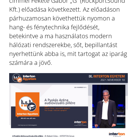
címmel Fekete Gábor „G” (RockportSound
Kft.) előadása következett. Az előadáson
párhuzamosan követhettük nyomon a
hang- és fénytechnika fejlődését,
betekintve a ma használatos modern
hálózati rendszerekbe, sőt, bepillantást
nyerhettünk abba is, mit tartogat az iparág
számára a jövő.