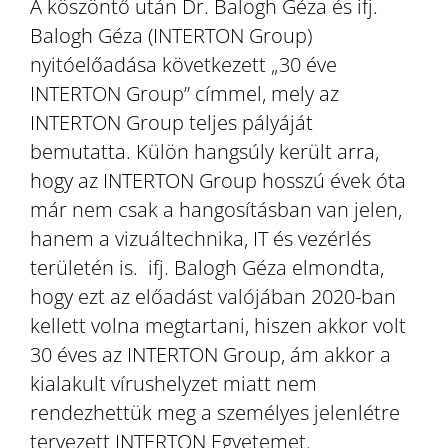
A köszöntő után Dr. Balogh Géza és ifj.
Balogh Géza (INTERTON Group)
nyitóelőadása következett „30 éve
INTERTON Group” címmel, mely az
INTERTON Group teljes pályáját
bemutatta. Külön hangsúly került arra,
hogy az INTERTON Group hosszú évek óta
már nem csak a hangosításban van jelen,
hanem a vizuáltechnika, IT és vezérlés
területén is. ifj. Balogh Géza elmondta,
hogy ezt az előadást valójában 2020-ban
kellett volna megtartani, hiszen akkor volt
30 éves az INTERTON Group, ám akkor a
kialakult vírushelyzet miatt nem
rendezhettük meg a személyes jelenlétre
tervezett INTERTON Egyetemet.