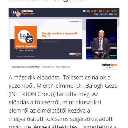
A második előadást „Tölcsért csinálok a
kezemből. Miért?” címmel Dr. Balogh Géza
(INTERTON Group) tartotta meg. Az
előadás a tölcsérről, mint akusztikai
elemről az elméletétől kezdve a
megvalósított tölcséres sugárzókig adott
rövid, de lényegi áttekintést. Ismertettük a